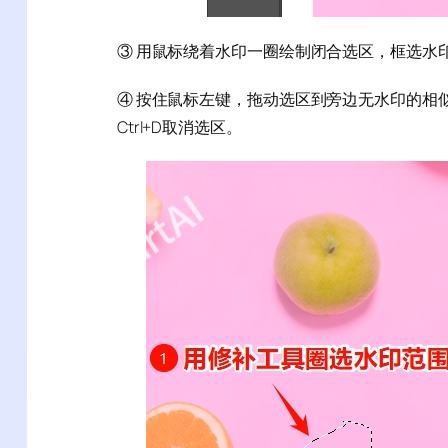
③ 用鼠标绕着水印一圈绘制闭合选区，框选水
④ 按住鼠标左键，拖动选区到旁边无水印的相
Ctrl+D取消选区。