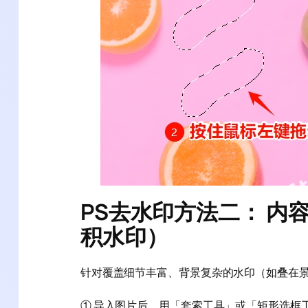
PS去水印方法二： 内
积水印）
针对覆盖细节丰富、背景复杂的水印（如叠在
① 导入图片后，用「套索工具」或「矩形选框