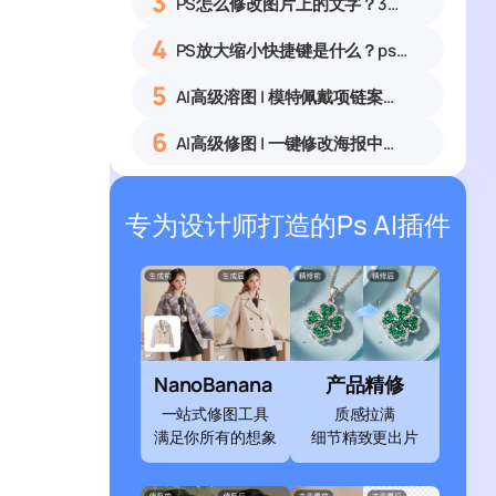
3
PS怎么修改图片上的文字？3种无痕改字方法，新手也能搞定
4
PS放大缩小快捷键是什么？ps怎么把图片拉大拉小？
5
AI高级溶图 | 模特佩戴项链案例展示
6
AI高级修图 | 一键修改海报中的文字
专为设计师打造的Ps AI插件
NanoBanana
产品精修
一站式修图工具
质感拉满
满足你所有的想象
细节精致更出片