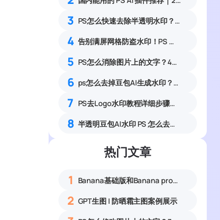
国内能用的 PS AI 插件推荐｜2026 4款AI插件最新实测
3
PS怎么快速去除半透明水印？4个无痕清除水印实用方法
4
告别满屏网格防盗水印！PS 插件 StartAI 一键拯救人像大片
5
PS怎么消除图片上的文字？4种无痕去除图片文字实操完整教程
6
ps怎么去掉豆包AI生成水印？ps去掉豆包AI生成标志教程
7
PS去Logo水印教程详细步骤：5种实用方法对比
8
半透明豆包AI水印 PS 怎么去除？4 种无痕修复方法，轻松上手
热门文章
1
Banana基础版和Banana pro区别对比丨具体案例应用+使用教程
2
GPT生图 | 防晒霜主图案例展示