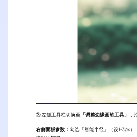
③ 左侧工具栏切换至
「调整边缘画笔工具」
，
右侧面板参数：
勾选「智能半径」（设1-3px），