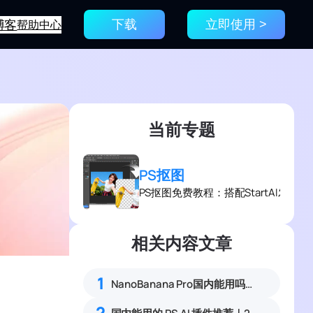
博客
帮助中心
下载
立即使用 >
当前专题
PS抠图
PS抠图免费教程：搭配StartAI发
相关内容文章
1
NanoBanana Pro国内能用吗？Nano banana使用教程
2