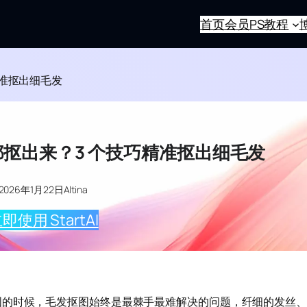
首页
会员
PS教程
精准抠出细毛发
都抠出来？3 个技巧精准抠出细毛发
2026年1月22日
Altina
即使用 StartAI
图的时候，毛发抠图始终是最棘手最难解决的问题，纤细的发丝、