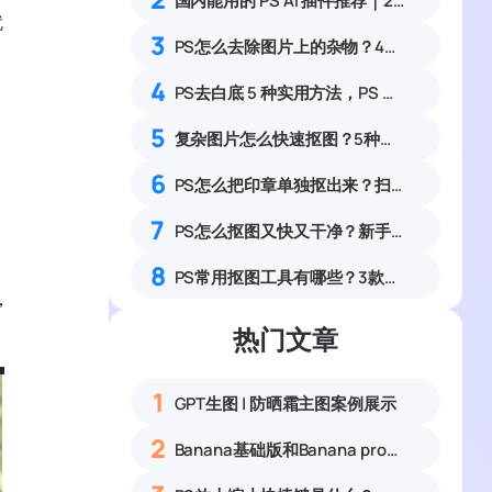
国内能用的 PS AI 插件推荐｜2026 4款AI插件最新实测
就
3
PS怎么去除图片上的杂物？4种无痕去除画面多余物体实操教程
4
PS去白底 5 种实用方法，PS 如何快速把图片白底转为透明
5
复杂图片怎么快速抠图？5种方法PS轻松搞定！
6
PS怎么把印章单独抠出来？扫描件公章透明底抠图完整指南
7
PS怎么抠图又快又干净？新手通用抠图方案详解
8
PS常用抠图工具有哪些？3款常用抠图工具详解
，
热门文章
1
GPT生图 | 防晒霜主图案例展示
2
Banana基础版和Banana pro区别对比丨具体案例应用+使用教程