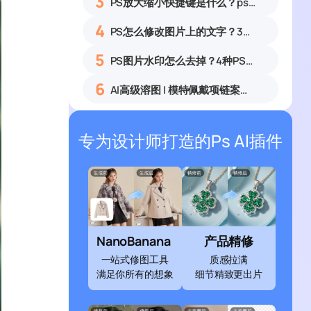
3
PS放大缩小快捷键是什么？ps怎么把图片拉大拉小？
4
PS怎么修改图片上的文字？3种无痕改字方法，新手也能搞定
5
PS图片水印怎么去掉？4种PS去水印方法教程无痕去除各类图片水印
6
AI高级溶图 | 模特佩戴项链案例展示
专为设计师打造的Ps AI插件
NanoBanana
产品精修
一站式修图工具
质感拉满
满足你所有的想象
细节精致更出片