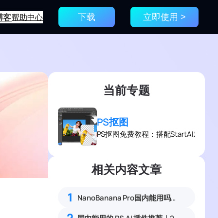
博客
帮助中心
下载
立即使用 >
当前专题
PS抠图
PS抠图免费教程：搭配StartAI发
相关内容文章
1
NanoBanana Pro国内能用吗？Nano banana使用教程
2