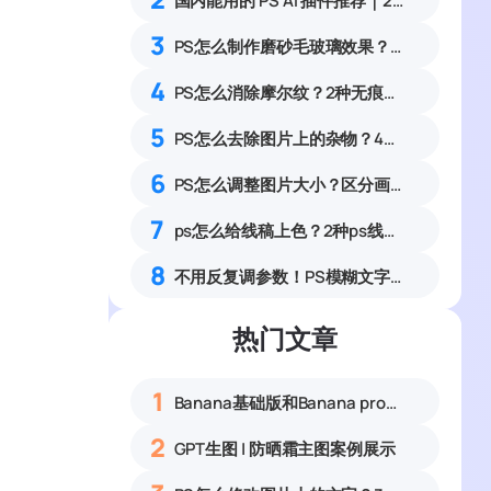
国内能用的 PS AI 插件推荐｜2026 4款AI插件最新实测
3
PS怎么制作磨砂毛玻璃效果？6步零基础做出高级通透磨砂质感教程
4
PS怎么消除摩尔纹？2种无痕去除照片水波纹、条纹噪点教程
5
PS怎么去除图片上的杂物？4种无痕去除画面多余物体实操教程
6
PS怎么调整图片大小？区分画布大小与图像大小新手指南
7
ps怎么给线稿上色？2种ps线稿上色方法对比
8
不用反复调参数！PS模糊文字高清修复方法
热门文章
1
Banana基础版和Banana pro区别对比丨具体案例应用+使用教程
2
GPT生图 | 防晒霜主图案例展示