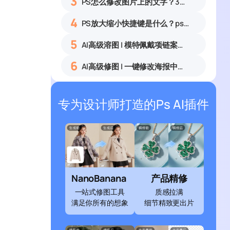
3
PS怎么修改图片上的文字？3种无痕改字方法，新手也能搞定
4
PS放大缩小快捷键是什么？ps怎么把图片拉大拉小？
5
AI高级溶图 | 模特佩戴项链案例展示
6
AI高级修图 | 一键修改海报中的文字
专为设计师打造的Ps AI插件
NanoBanana
产品精修
一站式修图工具
质感拉满
满足你所有的想象
细节精致更出片