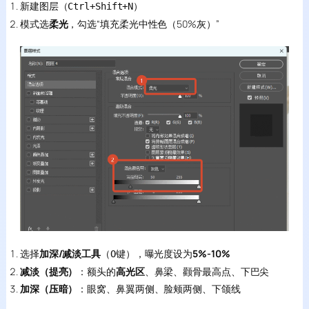
新建图层（
）
Ctrl+Shift+N
模式选
柔光
，勾选“填充柔光中性色（50%灰）”
选择
加深/减淡工具
（
键），曝光度设为
5%-10%
O
减淡（提亮）
：额头的
高光区
、鼻梁、颧骨最高点、下巴尖
加深（压暗）
：眼窝、鼻翼两侧、脸颊两侧、下颌线