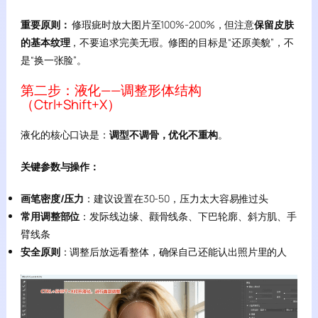
重要原则：
修瑕疵时放大图片至100%-200%，但注意
保留皮肤
的基本纹理
，不要追求完美无瑕。修图的目标是“还原美貌”，不
是“换一张脸”。
第二步：液化——调整形体结构
（Ctrl+Shift+X）
液化的核心口诀是：
调型不调骨，优化不重构
。
关键参数与操作：
画笔密度/压力
：建议设置在30-50，压力太大容易推过头
常用调整部位
：发际线边缘、颧骨线条、下巴轮廓、斜方肌、手
臂线条
安全原则
：调整后放远看整体，确保自己还能认出照片里的人