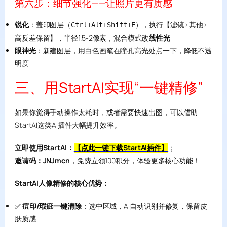
第六步：细节强化——让照片更有质感
锐化
：盖印图层（
），执行【滤镜>其他>
Ctrl+Alt+Shift+E
高反差保留】，半径1.5-2像素，混合模式改
线性光
眼神光
：新建图层，用白色画笔在瞳孔高光处点一下，降低不透
明度
三、用StartAI实现“一键精修”
如果你觉得手动操作太耗时，或者需要快速出图，可以借助
StartAI这类AI插件大幅提升效率。
立即使用StartAI：
【点此一键下载StartAI插件】
；
邀请码：JNJmcn
，免费立领100积分，体验更多核心功能！
StartAI人像精修的核心优势：
✅
痘印/瑕疵一键清除
：选中区域，AI自动识别并修复，保留皮
肤质感