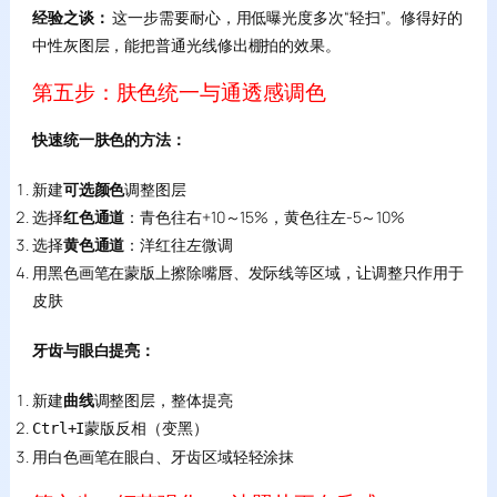
经验之谈：
这一步需要耐心，用低曝光度多次“轻扫”。修得好的
中性灰图层，能把普通光线修出棚拍的效果。
第五步：肤色统一与通透感调色
快速统一肤色的方法：
新建
可选颜色
调整图层
选择
红色通道
：青色往右+10～15%，黄色往左-5～10%
选择
黄色通道
：洋红往左微调
用黑色画笔在蒙版上擦除嘴唇、发际线等区域，让调整只作用于
皮肤
牙齿与眼白提亮：
新建
曲线
调整图层，整体提亮
蒙版反相（变黑）
Ctrl+I
用白色画笔在眼白、牙齿区域轻轻涂抹