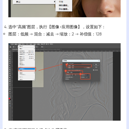
选中“高频”图层，执行【图像>应用图像】，设置如下：
图层：低频 → 混合：减去 → 缩放：2 → 补偿值：128