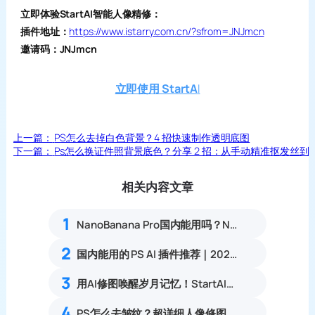
立即体验StartAI智能人像精修：
插件地址：
https://www.istarry.com.cn/?sfrom=JNJmcn
邀请码：JNJmcn
立即使用 StartA
I
上一篇：
PS怎么去掉白色背景？4 招快速制作透明底图
下一篇：
Ps怎么换证件照背景底色？分享 2 招：从手动精准抠发丝到 A
相关内容文章
1
NanoBanana Pro国内能用吗？Nano banana使用教程
2
国内能用的 PS AI 插件推荐｜2026 4款AI插件最新实测
3
用AI修图唤醒岁月记忆！StartAI老照片修复实测，让珍贵记忆重获新生
4
PS怎么去皱纹？超详细人像修图教程，新手一看就会