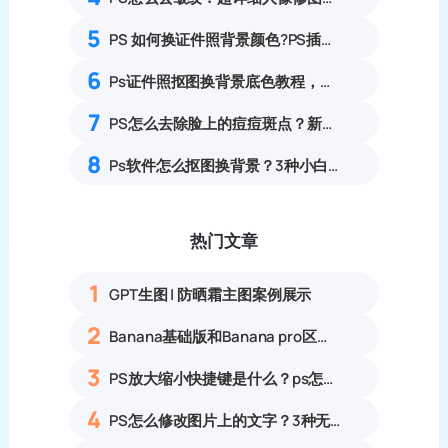
5
PS 如何换证件照背景颜色?PS插件一键换证件照颜色
6
Ps证件照抠图换背景底色教程，新手3分钟搞定
7
PS怎么去除脸上的痘痘斑点？新手也能3步无痕修图
8
Ps软件怎么抠图换背景？3种小白也能轻松换底色的超实用抠图方法
热门文章
1
GPT生图 | 防晒霜主图案例展示
2
Banana基础版和Banana pro区别对比丨具体案例应用+使用教程
3
PS放大缩小快捷键是什么？ps怎么把图片拉大拉小？
4
PS怎么修改图片上的文字？3种无痕改字方法，新手也能搞定