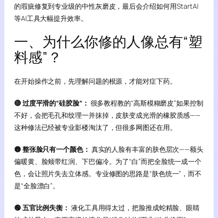
的瑕疵修复到专业级的中性灰磨皮，最后会介绍如何用StartAI
等AI工具大幅提升效率。
一、为什么你修的人像总有“塑
料感”？
在开始操作之前，先理解问题的根源，才能对症下药。
🔴 过度平滑的“硅胶脸”：
很多教程教的“高斯模糊磨皮”如果控制
不好，会把毛孔和纹理一并抹掉，皮肤变成光滑的橡胶质感——
这种修法已经被专业影楼淘汰了，但很多网图还在用。
🟡 整张脸只有一个颜色：
真实的人脸有丰富的肤色层次——额头
偏暖黄、脸颊带红润、下巴偏冷。为了“白”而把全脸统一成一个
色，会让照片失去立体感。专业修图的思路是“肤色统一”，而不
是“全脸漂白”。
🟢 五官比例失衡：
液化工具用得太过，把脸推成蛇精脸、眼睛