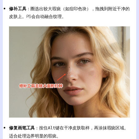
修补工具
：圈选出较大瑕疵（如痘印色块），拖拽到附近干净的
皮肤上。PS会自动融合纹理。
修复画笔工具
：按住
键在干净皮肤取样，再涂抹瑕疵区域。
Alt
适合处理边界明显的瑕疵。