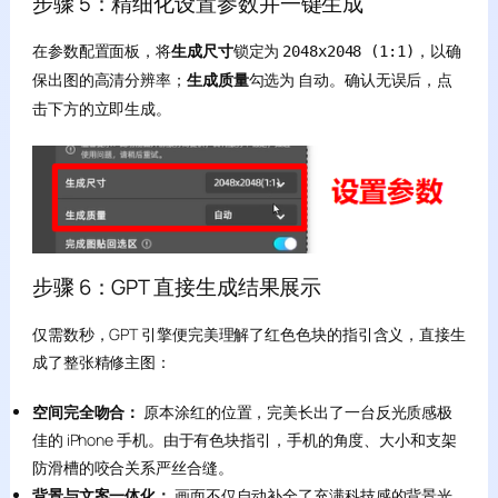
步骤 5：精细化设置参数并一键生成
在参数配置面板，将
生成尺寸
锁定为
，以确
2048x2048 (1:1)
保出图的高清分辨率；
生成质量
勾选为
。确认无误后，点
自动
击下方的
。
立即生成
步骤 6：GPT 直接生成结果展示
仅需数秒，GPT 引擎便完美理解了红色色块的指引含义，直接生
成了整张精修主图：
空间完全吻合：
原本涂红的位置，完美长出了一台反光质感极
佳的 iPhone 手机。由于有色块指引，手机的角度、大小和支架
防滑槽的咬合关系严丝合缝。
背景与文案一体化：
画面不仅自动补全了充满科技感的背景光