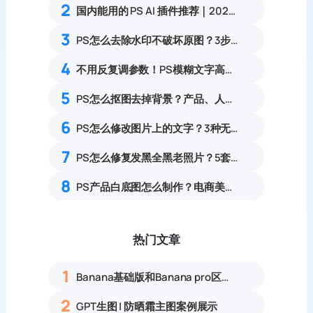
2
国内能用的 PS AI 插件推荐｜2026 4款AI插件最新实测
3
PS怎么去除水印不破坏原图？3步多种场景去水印完整操作指南
4
不用反复调参数！PS模糊文字高清修复方法
5
PS怎么抠图去掉背景？产品、人像复杂图片抠图实操
6
PS怎么修改图片上的文字？3种无痕改字方案，消除修复痕迹
7
PS怎么修复发黑全黑老照片？5套暗部找回细节旧照修复实操教程
8
PS产品白底图怎么制作？电商美工6步流程
热门文章
1
Banana基础版和Banana pro区别对比丨具体案例应用+使用教程
2
GPT生图 | 防晒霜主图案例展示