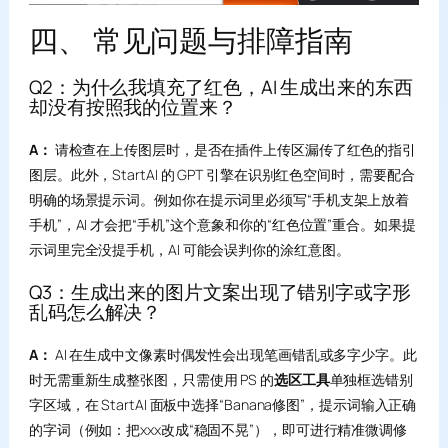
四、 常见问题与排障指南
Q2：为什么我填充了红色，AI 生成出来的东西
却没有按照我的位置来？
A：
请检查在上传图层时，是否在插件上传区漏传了红色的指引
图层。此外，StartAI 的 GPT 引擎在识别红色空间时，需要配合
明确的场景提示词。例如你在提示词里必须写“手机支架上放着
手机”，AI 才会把“手机”这个意象和你的“红色位置”重合。如果提
示词里完全没提手机，AI 可能会误判你的涂红意图。
Q3：生成出来的图片文案出现了错别字或字形
乱码怎么解决？
A：
AI 在生成中文像素时偶发性会出现笔画错乱或多字少字。此
时无需重新生成整张图，只需使用 PS 的
选区工具
单独框选错别
字区域，在 StartAI 面板中选择“Banana修图”，提示词输入正确
的字词（例如：把xxx改成“稳固不晃”），即可进行精准微调修