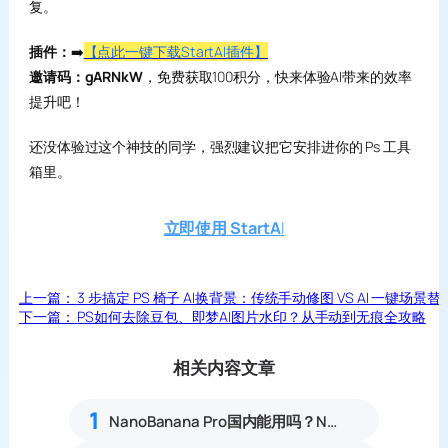
复。
插件：
➡️
【点此一键下载StartAI插件】
邀请码：gARNkW
，免费获取100积分，快来体验AI带来的效率
提升吧！
还没体验过这个神技的同学，强烈建议把它安排进你的 Ps 工具
箱里。
立即使用 StartA
I
上一篇：
3 步搞定 PS 椅子 AI换背景：传统手动修图 VS AI 一键场
下一篇：
PS如何去除豆包、即梦AI图片水印？从手动到无痕全攻略
相关内容文章
1
NanoBanana Pro国内能用吗？Nano banana使用教程