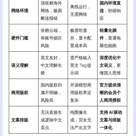
强依赖海外
国内环境直
离线运行，
网络环境
网络，极易
连
，秒级响
无需网络
断连报错
应
依赖云端，
极度吃显
轻量化插
硬件门槛
有账号锁区
存，显卡配
件
，普通电
风险
置成本高
脑也能跑
英文友好，
需严格输入
深度优化中
语义理解
中文理解生
英文 Tag 提
文语义
，更
硬
示词
懂国人思维
国内版权归
开源模型商
官方提供清
商用版权
属不明确，
用版权界定
晰的会员个
风险高
复杂
人商用授权
无法直接生
纯图像生
支持 AI 驱动
文案排版
成逻辑中文
成，完全无
文案与排版
卖点
法产出文字
一体化