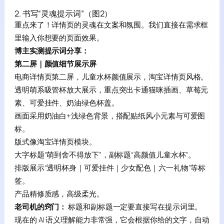
2. 书写“灵魂提示词”（图2）
重点来了！详情页的灵魂在文案和氛围。我们直接在需求框
里输入你想要的页面效果。
博主实测提示词分享：
第二屏｜颜值细节展示屏
电商详情页第二屏，儿童水杯颜值展示，淘宝详情页风格。
透明萌系吸管杯放大展示，重点突出卡通猫咪插画、草莓元
素、可爱挂件、奶油绿色杯盖。
画面采用奶油白+浅绿色背景，搭配贴纸风小元素与可爱图
标。
版式像淘宝详情页模块。
大字标题“萌到舍不得放下”，副标题“高颜值儿童水杯”。
排版展示“透明杯身｜可爱挂件｜少女配色｜六一礼物”等标
签。
产品精修质感，高级柔光。
老司机的窍门：
标题和副标题一定要直接写在提示词里。
现在的 AI 语义理解能力非常强，它会根据你给的文字，自动