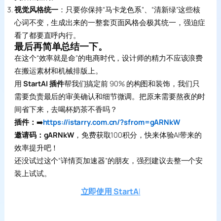
视觉风格统一
：只要你保持“马卡龙色系”、“清新绿”这些核
心词不变，生成出来的一整套页面风格会极其统一，强迫症
看了都要直呼内行。
最后再简单总结一下。
在这个“效率就是命”的电商时代，设计师的精力不应该浪费
在搬运素材和机械排版上。
用
StartAI 插件
帮我们搞定前 90% 的构图和装饰，我们只
需要负责最后的审美确认和细节微调。把原来需要熬夜的时
间省下来，去喝杯奶茶不香吗？
插件：
➡️
https://istarry.com.cn/?sfrom=gARNkW
邀请码：gARNkW
，免费获取100积分，快来体验AI带来的
效率提升吧！
还没试过这个“详情页加速器”的朋友，强烈建议去整一个安
装上试试。
立即使用 StartA
I