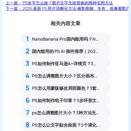
上一篇：
PS改字怎么做？图片文字无痕替换的两种实用方法
下一篇：
2026 最新 PS 照片清晰化方法 修复模糊、失焦、低像素图片
相关内容文章
1
NanoBanana Pro国内能用吗？Nano banana使用教程
2
国内能用的 PS AI 插件推荐｜2026 4款AI插件最新实测
3
PS如何制作亚马逊A+详情页？3步搞定亚马逊A+详情
4
PS怎么调整图片大小？区分画布大小与图像大小新手指南
5
PS怎么用蒙版修改局部颜色？3套蒙版局部调色实操方法完整教程
6
PS如何制作电子印章？3步环形文字印章设计完整步骤
7
ps怎么调整图片大小？3种方法无损放大插件教程
8
PS怎么让文字贴合曲面？5个液化扭曲步骤完美贴合凹凸表面教程