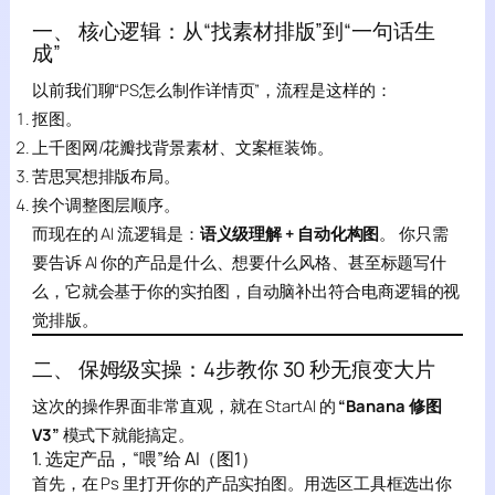
一、 核心逻辑：从“找素材排版”到“一句话生
成”
以前我们聊“PS怎么制作详情页”，流程是这样的：
抠图。
上千图网/花瓣找背景素材、文案框装饰。
苦思冥想排版布局。
挨个调整图层顺序。
而现在的 AI 流逻辑是：
语义级理解 + 自动化构图
。 你只需
要告诉 AI 你的产品是什么、想要什么风格、甚至标题写什
么，它就会基于你的实拍图，自动脑补出符合电商逻辑的视
觉排版。
二、 保姆级实操：4步教你 30 秒无痕变大片
这次的操作界面非常直观，就在 StartAI 的
“Banana 修图
V3”
模式下就能搞定。
1. 选定产品，“喂”给 AI（图1）
首先，在 Ps 里打开你的产品实拍图。用选区工具框选出你