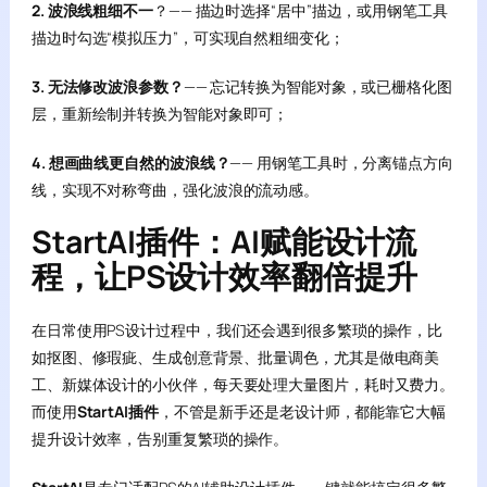
2. 波浪线粗细不一
？—— 描边时选择“居中”描边，或用钢笔工具
描边时勾选“模拟压力”，可实现自然粗细变化；
3. 无法修改波浪参数？
—— 忘记转换为智能对象，或已栅格化图
层，重新绘制并转换为智能对象即可；
4. 想画曲线更自然的波浪线？
—— 用钢笔工具时，分离锚点方向
线，实现不对称弯曲，强化波浪的流动感。
StartAI插件：AI赋能设计流
程，让PS设计效率翻倍提升
在日常使用PS设计过程中，我们还会遇到很多繁琐的操作，比
如抠图、修瑕疵、生成创意背景、批量调色，尤其是做电商美
工、新媒体设计的小伙伴，每天要处理大量图片，耗时又费力。
而使用
StartAI插件
，不管是新手还是老设计师，都能靠它大幅
提升设计效率，告别重复繁琐的操作。