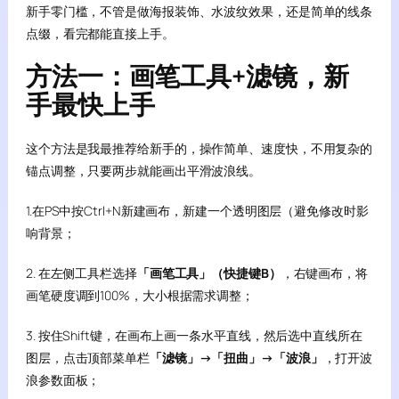
新手零门槛，不管是做海报装饰、水波纹效果，还是简单的线条
点缀，看完都能直接上手。
方法一：画笔工具+滤镜，新
手最快上手
这个方法是我最推荐给新手的，操作简单、速度快，不用复杂的
锚点调整，只要两步就能画出平滑波浪线。
1.在PS中按Ctrl+N新建画布，新建一个透明图层（避免修改时影
响背景；
2. 在左侧工具栏选择
「画笔工具」（快捷键B）
，右键画布，将
画笔硬度调到100%，大小根据需求调整；
3. 按住Shift键，在画布上画一条水平直线，然后选中直线所在
图层，点击顶部菜单栏
「滤镜」→「扭曲」→「波浪」
，打开波
浪参数面板；