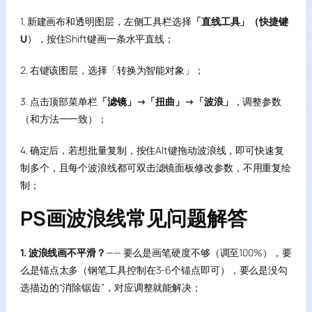
1. 新建画布和透明图层，左侧工具栏选择
「直线工具」（快捷键
U
），按住Shift键画一条水平直线；
2. 右键该图层，选择「转换为智能对象」；
3. 点击顶部菜单栏
「滤镜」→「扭曲」→「波浪」
，调整参数
（和方法一一致）；
4. 确定后，若想批量复制，按住Alt键拖动波浪线，即可快速复
制多个，且每个波浪线都可双击滤镜面板修改参数，不用重复绘
制；
PS画波浪线常见问题解答
1. 波浪线画不平滑？
—— 要么是画笔硬度不够（调至100%），要
么是锚点太多（钢笔工具控制在3-6个锚点即可），要么是没勾
选描边的“消除锯齿”，对应调整就能解决；