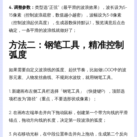
4. 调整参数：
类型选“正弦”（最平滑的波浪效果），波长设为5-
15像素（控制波浪疏密，数值越小越密），波幅设为3-8像素
（控制波浪起伏高度），生成器数保持默认1，预览满意后点击
确定，一条平滑的波浪线就做好了；
方法二：钢笔工具，精准控制
弧度
如果需要自定义波浪线的弧度、起伏节奏，比如做LOGO中的波
形元素、人物发丝曲线、不规则水波纹，就用钢笔工具。
1. 新建画布左侧工具栏选择「钢笔工具」（快捷键P），顶部选
项栏改为“路径”（重点，不要选形状或像素）；
2. 在画布左端单击并向下拖动鼠标，创建第一个带方向线的平滑
锚点，拖动方向线的长度，决定第一段波浪的弧度；
3. 向右移动光标，在中段位置单击并向上拖动，生成第二个反向