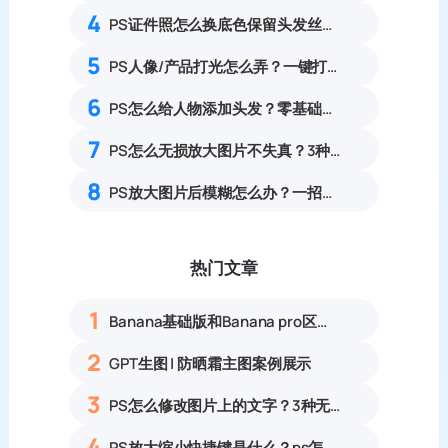
4
PS证件照怎么换底色保留头发丝细节？3步解决抠图白边杂边完整教程
5
PS人像/产品打光怎么弄？一键打造高级自然光影
6
PS怎么给人物添加头发？零基础合成自然补发实操教程
7
PS怎么无损放大图片不失真？3种零锯齿高清放大实操教程
8
PS放大图片后模糊怎么办？一招提升图片清晰度
热门文章
1
Banana基础版和Banana pro区别对比丨具体案例应用+使用教程
2
GPT生图 | 防晒霜主图案例展示
3
PS怎么修改图片上的文字？3种无痕改字方法，新手也能搞定
4
PS放大缩小快捷键是什么？ps怎么把图片拉大拉小？