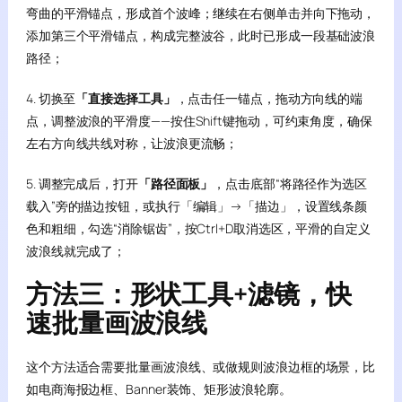
弯曲的平滑锚点，形成首个波峰；继续在右侧单击并向下拖动，
添加第三个平滑锚点，构成完整波谷，此时已形成一段基础波浪
路径；
4. 切换至
「直接选择工具」
，点击任一锚点，拖动方向线的端
点，调整波浪的平滑度——按住Shift键拖动，可约束角度，确保
左右方向线共线对称，让波浪更流畅；
5. 调整完成后，打开
「路径面板」
，点击底部“将路径作为选区
载入”旁的描边按钮，或执行「编辑」→「描边」，设置线条颜
色和粗细，勾选“消除锯齿”，按Ctrl+D取消选区，平滑的自定义
波浪线就完成了；
方法三：形状工具+滤镜，快
速批量画波浪线
这个方法适合需要批量画波浪线、或做规则波浪边框的场景，比
如电商海报边框、Banner装饰、矩形波浪轮廓。