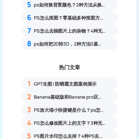
5
ps如何换背景颜色？2种方法从换背景颜色操作指南
6
PS怎么抠图？零基础多种抠图方法实操完整教程
7
PS怎么去除图片上的杂物？4种无痕去除画面多余物体实操教程
8
ps如何把2D转3D，2种方法0基础可上手的详细教程
热门文章
1
GPT生图 | 防晒霜主图案例展示
2
Banana基础版和Banana pro区别对比丨具体案例应用+使用教程
3
PS放大缩小快捷键是什么？ps怎么把图片拉大拉小？
4
PS怎么修改图片上的文字？3种无痕改字方法，新手也能搞定
5
PS图片水印怎么去掉？4种PS去水印方法教程无痕去除各类图片水印