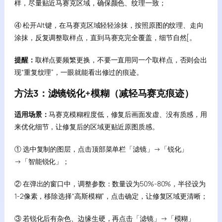
样，尽量贴近马赛克区域，确保颜色、纹理一致；
④ 松开Alt键，在马赛克区域轻轻涂抹，按照原图的纹理、走向
涂抹，反复调整取样点，直到马赛克完全覆盖，细节自然[。
提醒：
取样点要频繁更换，不要一直用同一个取样点，否则会出
现“重复纹理”，一眼就能看出修过的痕迹。
方法3：滤镜锐化+模糊（减轻马赛克痕迹）
适用场景：
马赛克模糊程度低，修复后画面发虚、没有质感，用
来优化细节，让修复后的区域更贴近原图质感。
① 选中复制的图层，点击顶部菜单栏「滤镜」→「锐化」
→「智能锐化」；
② 在弹出的窗口中，调整参数：数量设为50%-80%，半径设为
1-2像素，移除选择“高斯模糊”，点击确定，让修复区域更清晰；
③ 若锐化后有杂色、边缘生硬，再点击「滤镜」→「模糊」