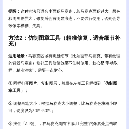
提醒：
这种方法只适合小面积马赛克，若马赛克面积过大、颜色
和周围差异大，修复后会有明显痕迹，不要强行使用，否则会导
致像素模糊、失真。
方法2：仿制图章工具（精准修复，适合细节补
充）
适用场景：
马赛克区域有明显细节（比如面部马赛克、带有纹理
的背景马赛克）修补工具修复效果不佳时使用。核心是“手动取
样、精准涂抹”，需要一点耐心。
① 同样打开图片、复制图层，然后在左侧工具栏找到
「仿制图
章工具」
；
② 调整画笔大小：根据马赛克大小调整，比马赛克色块稍小即
可，硬度设为30%-50%；
③ 按住「Alt键」，在马赛克周围“相似且完整”的像素处点击取