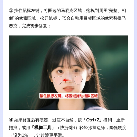
③ 按住鼠标左键，将圈选的马赛克区域，拖拽到周围“完整、相
似”的像素区域，松开鼠标，PS会自动用目标区域的像素替换马
赛克，完成初步修复；
④ 如果修复后有痕迹、过渡不自然，按
「Ctrl+Z」
撤销，重新
拖拽，或用
「模糊工具」
（快捷键R）轻轻涂抹边缘，降低硬度
（设为0%），让过渡更平滑。