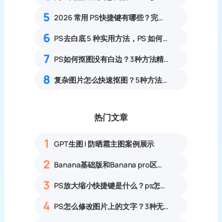
5
2026 常用 PS快捷键有哪些？完整分类表格汇总
6
PS去白底 5 种实用方法，PS 如何快速把图片白底转为透明
7
PS如何抠图没有白边？3种方法精准抠图无白边
8
复杂图片怎么快速抠图？5种方法PS轻松搞定！
热门文章
1
GPT生图 | 防晒霜主图案例展示
2
Banana基础版和Banana pro区别对比丨具体案例应用+使用教程
3
PS放大缩小快捷键是什么？ps怎么把图片拉大拉小？
4
PS怎么修改图片上的文字？3种无痕改字方法，新手也能搞定