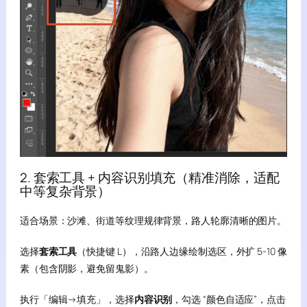
2. 套索工具 + 内容识别填充（精准消除，适配
中等复杂背景）
适合场景：沙滩、街道等纹理规律背景，路人轮廓清晰的图片。
选择
套索工具
（快捷键 L），沿路人边缘绘制选区，外扩 5-10 像
素（包含阴影，避免留鬼影）。
执行「编辑→填充」，选择
内容识别
，勾选 “颜色自适应”，点击