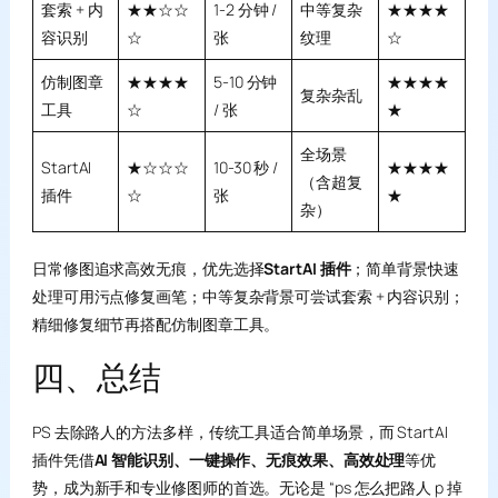
套索 + 内
★★☆☆
1-2 分钟 /
中等复杂
★★★★
容识别
☆
张
纹理
☆
仿制图章
★★★★
5-10 分钟
★★★★
复杂杂乱
工具
☆
/ 张
★
全场景
StartAI
★☆☆☆
10-30 秒 /
★★★★
（含超复
插件
☆
张
★
杂）
日常修图追求高效无痕，优先选择
StartAI 插件
；简单背景快速
处理可用污点修复画笔；中等复杂背景可尝试套索 + 内容识别；
精细修复细节再搭配仿制图章工具。
四、总结
PS 去除路人的方法多样，传统工具适合简单场景，而 StartAI
插件凭借
AI 智能识别、一键操作、无痕效果、高效处理
等优
势，成为新手和专业修图师的首选。无论是 “ps 怎么把路人 p 掉