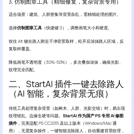
3. 仿制图章工具（精细修复，复杂背景专用）
适合场景：建筑、人群密集等背景杂乱，需精细处理的图片。
选择
仿制图章工具
（快捷键 S），调整画笔大小和硬度。
按住 Alt 键在路人附近干净背景取样，松开后涂抹路人区域，反
复取样覆盖。
降低画笔不透明度（30%-50%），多次叠加涂抹，确保光影、
纹理完全匹配。
二、StartAI 插件一键去除路人
（AI 智能，复杂背景无痕）
传统工具处理复杂背景（如树木、人群、光影交错）时，易出现
纹理错乱、边缘生硬等问题。
StartAI 作为国产 PS 专用 AI 修图
插件
，完美适配 PS CC2015 及以上版本（Windows/Mac 通
用），无需复杂操作，一键智能去除路人，自动重建背景纹理，