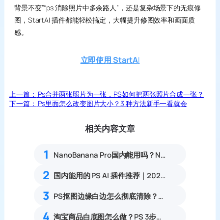
背景不变”“ps 消除照片中多余路人”，还是复杂场景下的无痕修
图，StartAI 插件都能轻松搞定，大幅提升修图效率和画面质
感。
立即使用 StartA
I
上一篇：
Ps合并两张照片为一张，PS如何把两张照片合成一张？
下一篇：
Ps里面怎么改变图片大小？3 种方法新手一看就会
相关内容文章
1
NanoBanana Pro国内能用吗？Nano banana使用教程
2
国内能用的 PS AI 插件推荐｜2026 4款AI插件最新实测
3
PS抠图边缘白边怎么彻底清除？零基础4种无痕去杂边方法
4
淘宝商品白底图怎么做？PS 3步无痕抠图统一底色