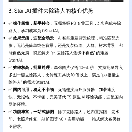
3. StartAI 插件去除路人的核心优势
✅
操作极简，新手秒会
：无需掌握 PS 专业工具，3 步完成去除
路人，学习成本为 0StartAI。
✅
效果无痕，适配全场景
：AI 智能重建背景纹理，精准匹配光
影，无论是简单纯色背景，还是复杂街道、人群、树木背景，都
能自然无痕，彻底解决 “ps 去除路人边缘不自然” 的难题
StartAI。
✅
效率极高，批量处理
：单张图片仅需 10-30 秒，支持批量导入
多图一键去除路人，比传统工具快 10 倍以上，满足 “ps 批量去
除路人” 的需求StartAI。
✅
国内可用，稳定不卡顿
：无需连接海外服务器，加载速度
快，无报错、不卡顿，完美替代 PS 原生 AI 移除功能，适配国内
网络环境。
✅
功能丰富，一站式修图
：除了去除路人，还内置抠图、去水
印、老照片修复、AI 扩图等 40 + 实用功能，一站式解决各类修
图需求。