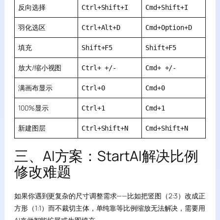
反向选择
Ctrl+Shift+I
Cmd+Shift+I
羽化选区
Ctrl+Alt+D
Cmd+Option+D
填充
Shift+F5
Shift+F5
放大/缩小视图
Ctrl+ +/-
Cmd+ +/-
满画布显示
Ctrl+0
Cmd+0
100%显示
Ctrl+1
Cmd+1
新建图层
Ctrl+Shift+N
Cmd+Shift+N
三、AI方案：StartAI解决比例
修改难题
如果你遇到更复杂的尺寸调整需求——比如把竖图（2:3）改成正
方形（1:1）而不裁切主体，单纯靠等比例缩放无法解决，需要用