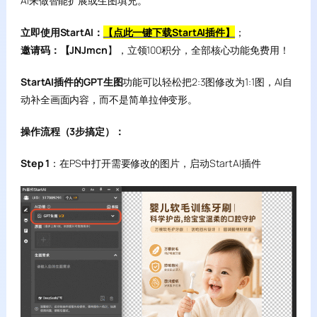
AI来做智能扩展或生图填充。
立即使用StartAI：
【点此一键下载StartAI插件】
；
邀请码：【JNJmcn
】，立领100积分，全部核心功能免费用！
StartAI插件的GPT生图
功能可以轻松把2:3图修改为1:1图，AI自
动补全画面内容，而不是简单拉伸变形。
操作流程（3步搞定）：
Step 1
：在PS中打开需要修改的图片，启动StartAI插件