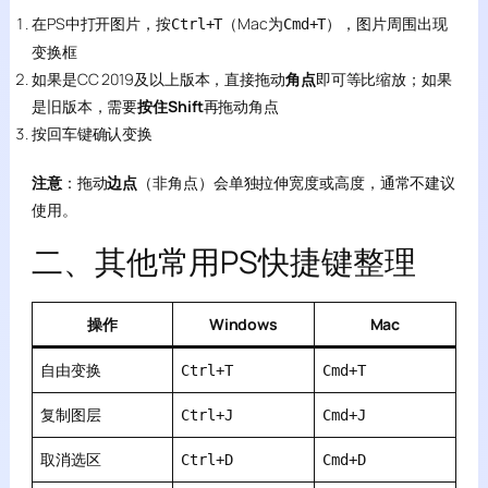
在PS中打开图片，按
（Mac为
），图片周围出现
Ctrl+T
Cmd+T
变换框
如果是CC 2019及以上版本，直接拖动
角点
即可等比缩放；如果
是旧版本，需要
按住Shift
再拖动角点
按回车键确认变换
注意
：拖动
边点
（非角点）会单独拉伸宽度或高度，通常不建议
使用。
二、其他常用PS快捷键整理
操作
Windows
Mac
自由变换
Ctrl+T
Cmd+T
复制图层
Ctrl+J
Cmd+J
取消选区
Ctrl+D
Cmd+D