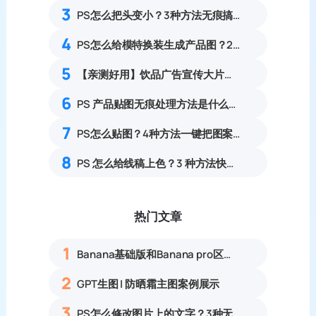
3
PS怎么把头变小？3种方法无痕搞定
4
PS怎么给模特换装生成产品图？2种方法对比可1键生成
5
【亲测好用】饮品广告宣传大片怎么用PS+AI快速制作？
6
PS 产品贴图无痕处理方法是什么？全套零基础实操解答
7
PS怎么贴图？4种方法一键把图案贴合到物体上。
8
PS 怎么给线稿上色？3 种方法快速搞定
热门文章
1
Banana基础版和Banana pro区别对比丨具体案例应用+使用教程
2
GPT生图 | 防晒霜主图案例展示
3
PS怎么修改图片上的文字？3种无痕改字方法，新手也能搞定