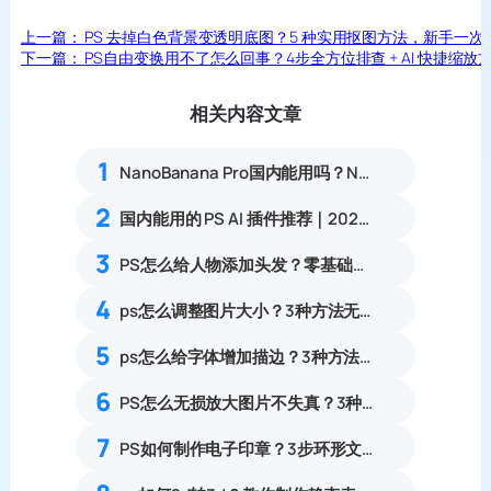
上一篇：
PS 去掉白色背景变透明底图？5 种实用抠图方法，新手一次
下一篇：
PS自由变换用不了怎么回事？4步全方位排查 + AI 快捷缩放
相关内容文章
1
NanoBanana Pro国内能用吗？Nano banana使用教程
2
国内能用的 PS AI 插件推荐｜2026 4款AI插件最新实测
3
PS怎么给人物添加头发？零基础合成自然补发实操教程
4
ps怎么调整图片大小？3种方法无损放大插件教程
5
ps怎么给字体增加描边？3种方法详细教程
6
PS怎么无损放大图片不失真？3种零锯齿高清放大实操教程
7
PS如何制作电子印章？3步环形文字印章设计完整步骤