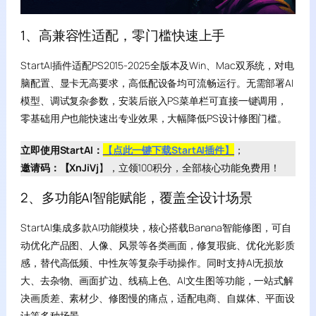
1、高兼容性适配，零门槛快速上手
StartAI插件适配PS2015-2025全版本及Win、Mac双系统，对电
脑配置、显卡无高要求，高低配设备均可流畅运行。无需部署AI
模型、调试复杂参数，安装后嵌入PS菜单栏可直接一键调用，
零基础用户也能快速出专业效果，大幅降低PS设计修图门槛。
立即使用StartAI：
【点此一键下载StartAI插件】
；
邀请码：【XnJiVj
】，立领100积分，全部核心功能免费用！
2、多功能AI智能赋能，覆盖全设计场景
StartAI集成多款AI功能模块，核心搭载Banana智能修图，可自
动优化产品图、人像、风景等各类画面，修复瑕疵、优化光影质
感，替代高低频、中性灰等复杂手动操作。同时支持AI无损放
大、去杂物、画面扩边、线稿上色、AI文生图等功能，一站式解
决画质差、素材少、修图慢的痛点，适配电商、自媒体、平面设
计等多种场景。