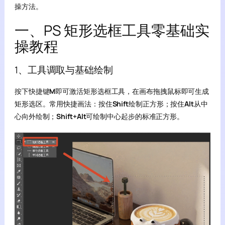
操方法。
一、PS 矩形选框工具零基础实
操教程
1、工具调取与基础绘制
按下快捷键
M
即可激活矩形选框工具，在画布拖拽鼠标即可生成
矩形选区。常用快捷画法：按住
Shift
绘制正方形；按住
Alt
从中
心向外绘制；
Shift+Alt
可绘制中心起步的标准正方形。