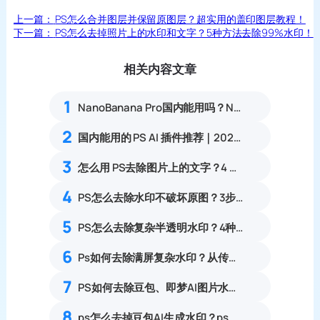
上一篇：
PS怎么合并图层并保留原图层？超实用的盖印图层教程！
下一篇：
PS怎么去掉照片上的水印和文字？5种方法去除99%水印！
相关内容文章
1
NanoBanana Pro国内能用吗？Nano banana使用教程
2
国内能用的 PS AI 插件推荐｜2026 4款AI插件最新实测
3
怎么用 PS去除图片上的文字？4 种实用无痕去文字方法
4
PS怎么去除水印不破坏原图？3步多种场景去水印完整操作指南
5
PS怎么去除复杂半透明水印？4种无痕方法99%精准去除透明水印教程
6
Ps如何去除满屏复杂水印？从传统繁琐抹除到AI智能无痕重构全纪录
7
PS如何去除豆包、即梦AI图片水印？从手动到无痕全攻略
8
ps怎么去掉豆包AI生成水印？ps去掉豆包AI生成标志教程