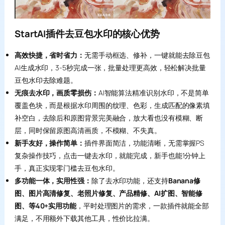
StartAI插件去豆包水印的核心优势
高效快捷，省时省力：
无需手动框选、修补，一键就能去除豆包
AI生成水印，3-5秒完成一张，批量处理更高效，轻松解决批量
豆包水印去除难题。
无痕去水印，画质零损伤：
AI智能算法精准识别水印，不是简单
覆盖色块，而是根据水印周围的纹理、色彩，生成匹配的像素填
补空白，去除后和原图背景完美融合，放大看也没有模糊、断
层，同时保留原图高清画质，不模糊、不失真。
新手友好，操作简单：
插件界面简洁，功能清晰，无需掌握PS
复杂操作技巧，点击一键去水印，就能完成，新手也能1分钟上
手，真正实现零门槛去豆包水印。
多功能一体，实用性强：
除了去水印功能，还支持
Banana修
图、图片高清修复、老照片修复、产品精修、AI扩图、智能修
图、等40+实用功能
，平时处理图片的需求，一款插件就能全部
满足，不用额外下载其他工具，性价比拉满。