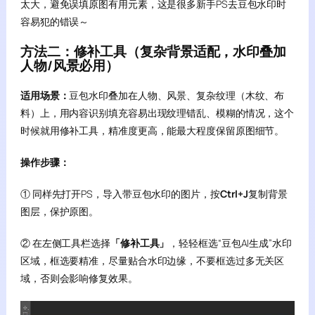
太大，避免误填原图有用元素，这是很多新手PS去豆包水印时
容易犯的错误～
方法二：修补工具（复杂背景适配，水印叠加
人物/风景必用）
适用场景：
豆包水印叠加在人物、风景、复杂纹理（木纹、布
料）上，用内容识别填充容易出现纹理错乱、模糊的情况，这个
时候就用修补工具，精准度更高，能最大程度保留原图细节。
操作步骤：
① 同样先打开PS，导入带豆包水印的图片，按
Ctrl+J
复制背景
图层，保护原图。
② 在左侧工具栏选择
「修补工具」
，轻轻框选“豆包AI生成”水印
区域，框选要精准，尽量贴合水印边缘，不要框选过多无关区
域，否则会影响修复效果。