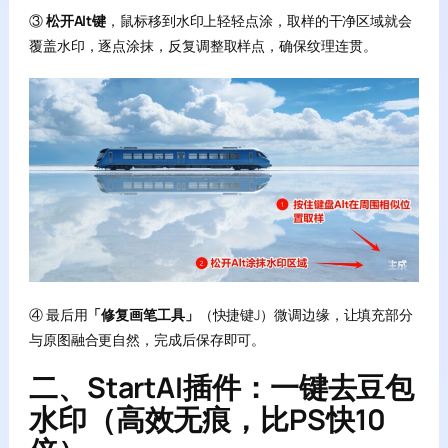
③
松开Alt键
，鼠标移到水印上轻轻点涂，取样的干净区域就会
覆盖水印，逐点涂抹，反复调整取样点，确保纹理连贯。
④ 最后用
「修复画笔工具」
（快捷键J）微调边缘，让填充部分
与原图融合更自然，完成后保存即可。
二、StartAI插件：一键去豆包
水印（高效无痕，比PS快10