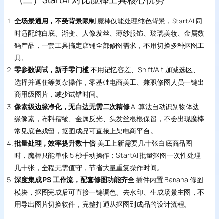
（二）StartAI 对比魔棒工具核心优势
全场景通用，不受背景限制
魔棒仅能处理纯色背景，StartAI 同
时适配纯白底、渐变、人像发丝、薄纱服饰、玻璃美妆、金属数
码产品，一套工具搞定店铺全部修图需求，不用切换多种抠图工
具。
零参数调试，新手零门槛
不用记忆容差、Shift/Alt 加减选区、
选择并遮住等复杂操作，零基础电商美工、兼职修图人员一键出
商用级图片，减少试错时间。
像素级边缘净化，无白边无需二次精修
AI 算法自动识别物体边
缘像素，布料褶皱、金属反光、头发丝根根保留，不会出现魔棒
常见底色残留，抠图成品可直接上架电商平台。
批量处理，效率提升数十倍
美工上新需要几十张白底商品图
时，魔棒只能单张 5 秒手动操作；StartAI 批量抠图一次性处理
几十张，全程无需值守，节省大量重复操作时间。
深度集成 PS 工作流，配套修图功能齐全
插件内置 Banana 修图
模块，抠图完成后可直接一键调色、去水印、生成场景主图，不
用导出图片切换软件，完整打通从抠图到成品的设计流程。