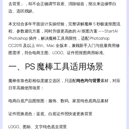
去背景」，却不会正确调节容差、消除锯齿，抠出来边缘带白
边、选区残缺。
本文结合多年平面设计实操经验，完整讲解魔棒 5 秒极速抠图流
程、参数避坑方案，同时升级更高效的 AI 抠图方案 ——StartAI
Photoshop 插件，解决魔棒工具局限性，适配 Photoshop
CC2015 及以上 Win、Mac 全版本，兼顾新手入门与批量商用修
图需求，符合电商主图、LOGO、证件照抠图商用标准。
一、PS 魔棒工具适用场景
魔棒依靠色彩相似度建立选区，只适配
纯色均匀背景
素材，对应
日常高频使用场景：
电商白底产品图抠图：服饰、数码、家居纯色底商品素材
证件照换底色：蓝底、白底证件照快速更换背景
LOGO、图标、文字纯色底去背景