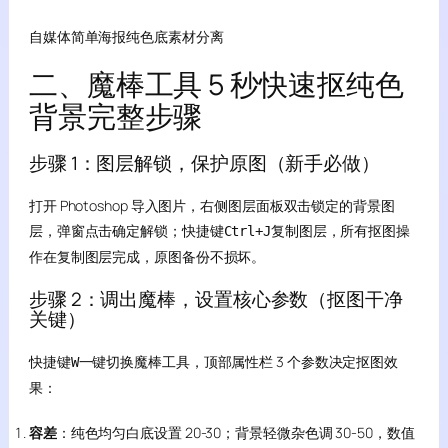
自媒体简单海报纯色底素材分离
二、魔棒工具 5 秒快速抠纯色
背景完整步骤
步骤 1：图层解锁，保护原图（新手必做）
打开 Photoshop 导入图片，右侧图层面板双击锁定的背景图
层，弹窗点击确定解锁；快捷键
复制图层，所有抠图操
Ctrl+J
作在复制图层完成，原图备份不损坏。
步骤 2：调出魔棒，设置核心参数（抠图干净
关键）
快捷键
一键切换魔棒工具，顶部属性栏 3 个参数决定抠图效
W
果：
容差
：纯色均匀白底设置 20-30；背景轻微杂色调 30-50，数值