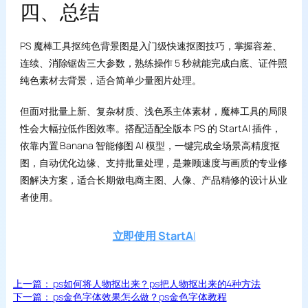
四、总结
PS 魔棒工具抠纯色背景图是入门级快速抠图技巧，掌握容差、
连续、消除锯齿三大参数，熟练操作 5 秒就能完成白底、证件照
纯色素材去背景，适合简单少量图片处理。
但面对批量上新、复杂材质、浅色系主体素材，魔棒工具的局限
性会大幅拉低作图效率。搭配适配全版本 PS 的 StartAI 插件，
依靠内置 Banana 智能修图 AI 模型，一键完成全场景高精度抠
图，自动优化边缘、支持批量处理，是兼顾速度与画质的专业修
图解决方案，适合长期做电商主图、人像、产品精修的设计从业
者使用。
立即使用 StartA
I
上一篇：
ps如何将人物抠出来？ps把人物抠出来的4种方法
下一篇：
ps金色字体效果怎么做？ps金色字体教程