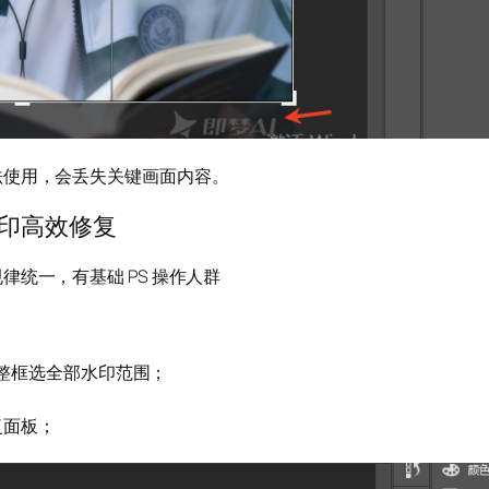
法使用，会丢失关键画面内容。
印高效修复
统一，有基础 PS 操作人群
完整框选全部水印范围；
复面板；