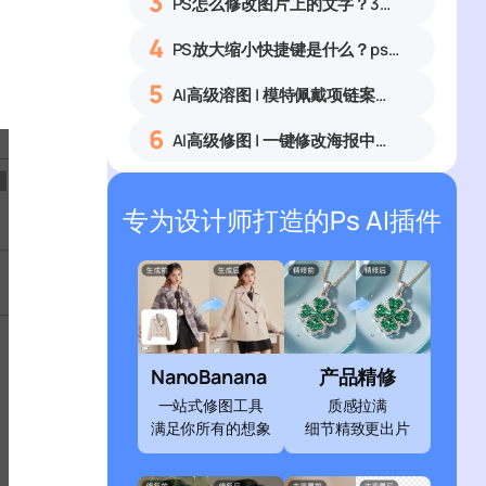
3
PS怎么修改图片上的文字？3种无痕改字方法，新手也能搞定
4
PS放大缩小快捷键是什么？ps怎么把图片拉大拉小？
5
AI高级溶图 | 模特佩戴项链案例展示
6
AI高级修图 | 一键修改海报中的文字
专为设计师打造的Ps AI插件
NanoBanana
产品精修
一站式修图工具
质感拉满
满足你所有的想象
细节精致更出片