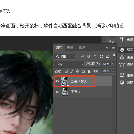
独框选；
干净画面，松开鼠标，软件自动匹配融合背景，消除水印痕迹。