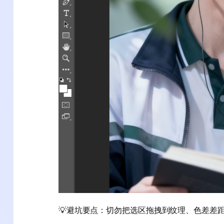
💡避坑要点：切勿把选区拖拽到纹理、色差差