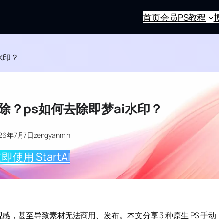
首页
会员
PS教程
水印？
除？ps如何去除即梦ai水印？
026年7月7日
zengyanmin
即使用 StartAI
观感，甚至导致素材无法商用、发布。本文分享 3 种原生 PS 手动