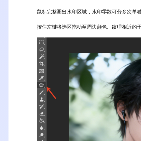
鼠标完整圈出水印区域，水印零散可分多次单
按住左键将选区拖动至周边颜色、纹理相近的