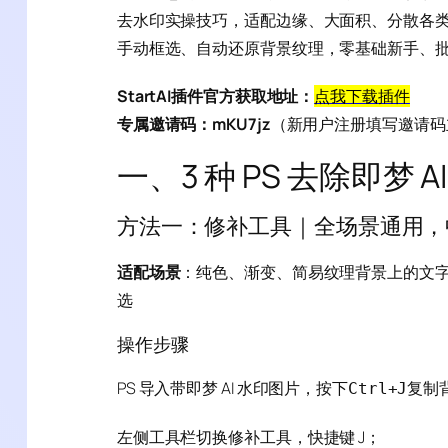
去水印实操技巧，适配边缘、大面积、分散各类即梦 AI
手动框选、自动还原背景纹理，零基础新手、
StartAI插件官方获取地址：
点我下载插件
专属邀请码：mKU7jz
（新用户注册填写邀请码立
一、3 种 PS 去除即梦 
方法一：修补工具｜全场景通用，
适配场景
：纯色、渐变、简易纹理背景上的文字
选
操作步骤
PS 导入带即梦 AI 水印图片，按下
复制
Ctrl+J
左侧工具栏切换修补工具，快捷键 J；