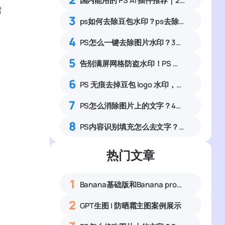
国内能用的 PS AI 插件推荐｜2026 4款AI插件最新实测
需
3
ps如何去除豆包水印？ps去除豆包水印的6种方法
4
PS怎么一键去除图片水印？3种方法无痕清除各类图片水印
5
告别满屏网格防盗水印！PS 插件 StartAI 一键拯救人像大片
6
PS 无痕去掉豆包 logo 水印，原生工具 + StartAI 一键去水印双方案详解
7
PS怎么消除图片上的文字？4种无痕去除图片文字实操完整教程
8
PS内容识别填充怎么去文字？4步快速清除水印
热门文章
1
Banana基础版和Banana pro区别对比丨具体案例应用+使用教程
2
GPT生图 | 防晒霜主图案例展示